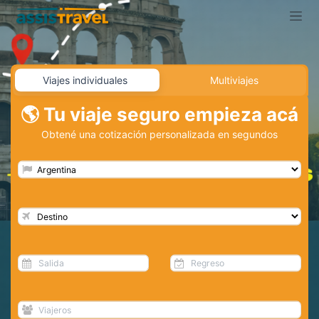
Viajes individuales
Multiviajes
🌎
Tu viaje seguro empieza acá
Obtené una cotización personalizada en segundos
Anterior
Si