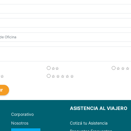
☆☆
☆
☆
☆
☆
☆
☆
☆
☆
☆
ar
ASISTENCIA AL VIAJERO
Corporativo
Nosotros
Cotizá tu Asistencia