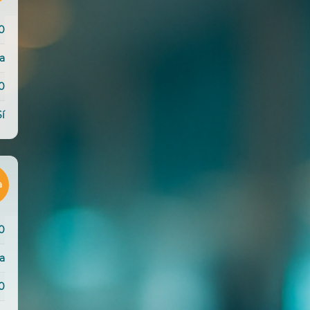
0
da
0
Sí
a
0
da
0