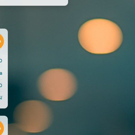
a
0
da
0
Sí
a