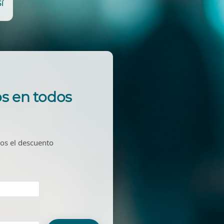
Sí
s en todos
mos el descuento